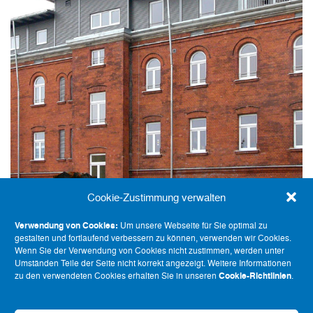
ANBAUTEN, SANIERUNG
Aufstockung/Generalsan. Hof
Cookie-Zustimmung verwalten
Verwendung von Cookies:
Um unsere Webseite für Sie optimal zu
gestalten und fortlaufend verbessern zu können, verwenden wir Cookies.
Wenn Sie der Verwendung von Cookies nicht zustimmen, werden unter
Umständen Teile der Seite nicht korrekt angezeigt. Weitere Informationen
zu den verwendeten Cookies erhalten Sie in unseren
Cookie-Richtlinien
.
Ho-Fa-Lu Holz- & Fassadenbau Ludwig GmbH,
Lehmgrubenweg 15, 95183 Trogen