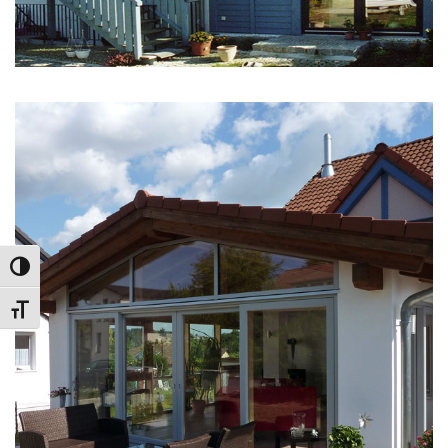
Umschalten auf hohe Kontraste
ANBAUTEN, SANIERUNG
Schrift vergrößern
Wintergartenanbau Döhlau