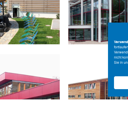
VORHANGFASSADE
VORHANGFASSADE
Therme Bad Reichen
auna Bad Steben
Sauna Bad Steben
Verwend
fortlauf
Verwendu
nicht ko
Sie in u
KINDERGÄRTEN, OBJEKT
STEN-RIEGEL-FASSADEN,
PFOSTEN-RIEGEL-FASSADE
PFOSTEN-RIEGEL-FASS
VORHANGFASSADEN
VORHANGFASSADEN
Kindergarten Münc
rkhaus Montessori
Werkhaus Montessor
Schwab.