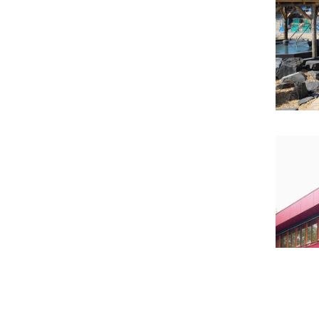
S
PFO
We