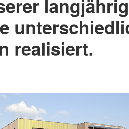
erer langjährig
ie unterschiedl
realisiert.