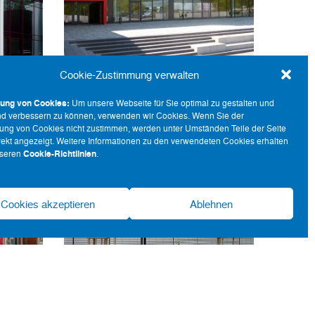
VORHANGFASSADE
VORHA
hall
Therme Bad Reichenhall
Therme 
Sauna Bad Steben
Sauna 
Cookie-Zustimmung verwalten
ung von Cookies:
Um unsere Webseite für Sie optimal zu gestalten und
end verbessern zu können, verwenden wir Cookies. Wenn Sie der
ng von Cookies nicht zustimmen, werden unter Umständen Teile der Seite
rrekt angezeigt. Weitere Informationen zu den verwendeten Cookies erhalten
nseren
Cookie-Richtlinien
.
OBJEKTBAU, PFOSTEN-RIEGEL-
OBJEKT
BAU,
KINDERGÄRTEN, OBJEKTBAU,
KINDERG
Cookies akzeptieren
Ablehnen
N,
PFOSTEN-RIEGEL-FASSADEN,
PFOSTEN-RI
FASSADEN, SCHULEN
FA
ADEN
PFOSTEN-RIEGEL-FASSADEN
PFOSTEN
VORHANGFASSADEN
VORHA
Gärtnerschule München
Gärtn
hen-
Kindergarten München-
Kinder
i
Werkhaus Montessori
Werkhau
Schwab.