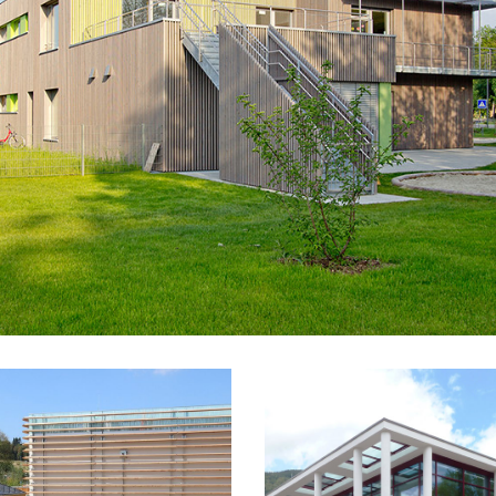
VORHANGFASSADE
Kindergarten Ismaning
INGENIEURHOLZBAU,
INGENIEURHOLZBAU,
PFOSTEN-RIEGEL-FASS